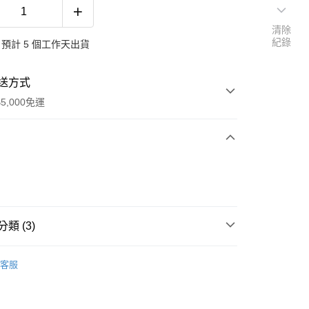
清除
紀錄
預計 5 個工作天出貨
送方式
5,000免運
次付款
類 (3)
履
客服
鞋
皮休閒鞋