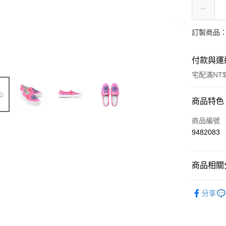
訂製商品：
付款與運
宅配滿NT$
付款方式
商品特色
信用卡一
商品編號
9482083
LINE Pay
Apple Pay
商品相關分
ATM付款
女士
鞋
分享
鞋履
女
運送方式
鞋履
真