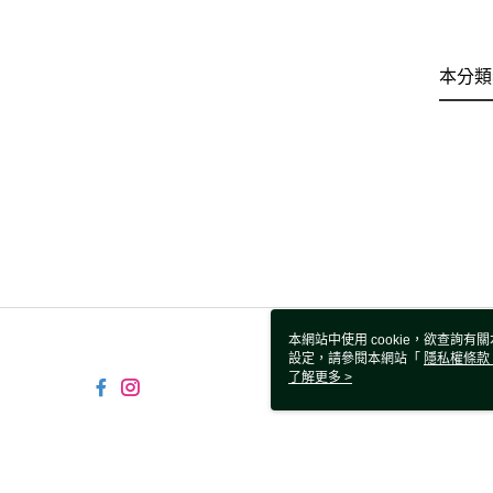
本分類
本網站中使用 cookie，欲查詢有關
設定，請參閱本網站「
隱私權條款
使用 cookie。
了解更多 >