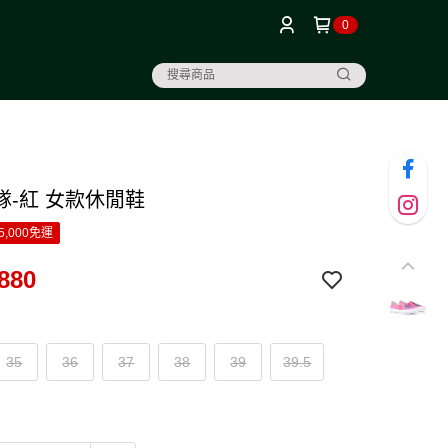
0
隊-紅 女款休閒鞋
5,000免運
880
35
36
37
38
39
39.5