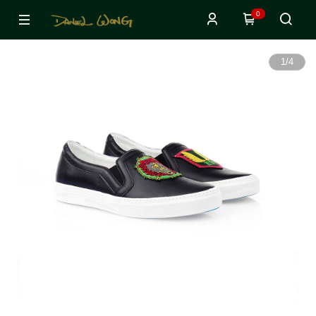
0
1
/
4