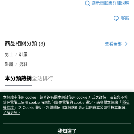
顯示電腦版詳細說明
客服
商品相關分類 (3)
查看全部
男士
鞋履
鞋履
男鞋
本分類熱銷
全站排行
本網站中使用 cookie，欲查詢有關本網站使用 cookie 方式之詳情，及若您不希
熱門標籤
望在電腦上使用 cookie 時應如何變更電腦的 cookie 設定，請參閱本網站「
隱私
權條款
」之 Cookie 聲明。您繼續使用本網站即表示您同意本公司得按本網站使
用條款之 Cookie 聲明使用 cookie。
了解更多 >
我知道了