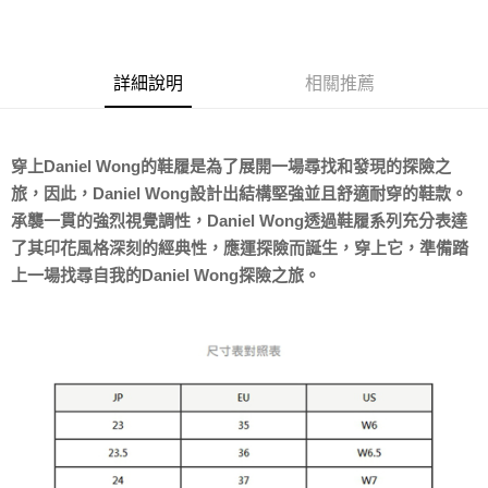
Apple Pay
ATM付款
詳細說明
相關推薦
運送方式
宅配
穿上Daniel Wong的鞋履是為了展開一場尋找和發現的探險之
每筆NT$80，滿NT$5,000(含以上)免運費
旅，因此，Daniel Wong設計出結構堅強並且舒適耐穿的鞋款。
宅配(外島)
承襲一貫的強烈視覺調性，Daniel Wong透過鞋履系列充分表達
每筆NT$120，滿NT$5,000(含以上)免運費
了其印花風格深刻的經典性，應運探險而誕生，穿上它，準備踏
上一場找尋自我的Daniel Wong探險之旅。