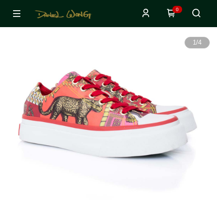
0
1
/
4