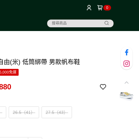
0
自由(米) 低筒綁帶 男款帆布鞋
5,000免運
880
）
26.5（41）
27.5（43）