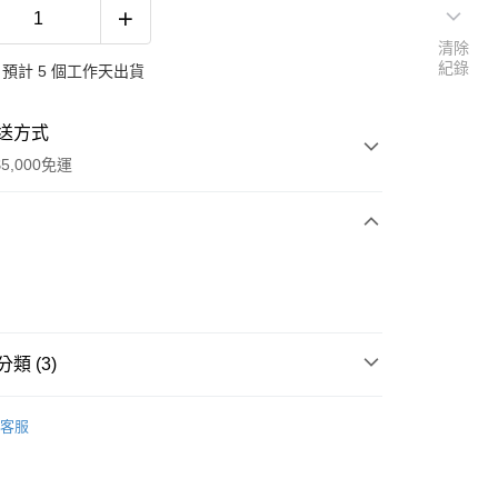
清除
紀錄
預計 5 個工作天出貨
送方式
5,000免運
次付款
類 (3)
履
客服
鞋
布平底鞋