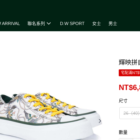
 ARRIVAL
聯名系列
D.W SPORT
女士
男士
輝映拼
宅配滿NT$
NT$6,
尺寸
26（40
數量