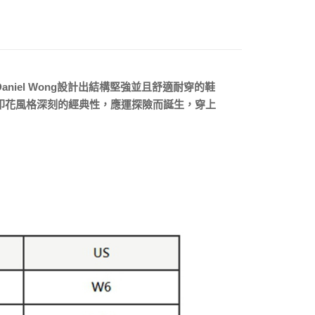
0，滿NT$5,000(含以上)免運費
20，滿NT$5,000(含以上)免運費
aniel Wong設計出結構堅強並且舒適耐穿的鞋
了其印花風格深刻的經典性，應運探險而誕生，穿上