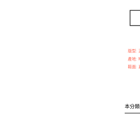
版型:
產地: M
鞋面:
本分類