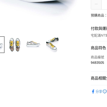
預購商品：
付款與運
宅配滿NT$
付款方式
商品特色
信用卡一
商品編號
9483505
LINE Pay
Apple Pay
商品相關分
ATM付款
男士
鞋
分享
鞋履
男
運送方式
鞋履
帆