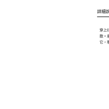
詳細
穿上D
款。
它，準