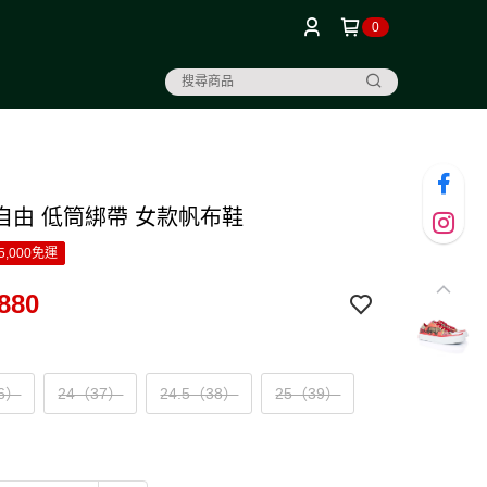
0
自由 低筒綁帶 女款帆布鞋
5,000免運
880
36）
24（37）
24.5（38）
25（39）