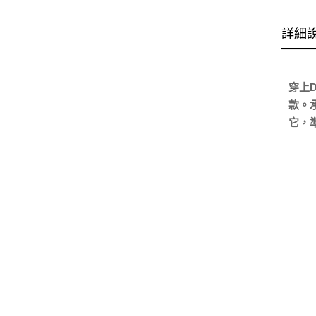
詳細
穿上D
款。
它，準