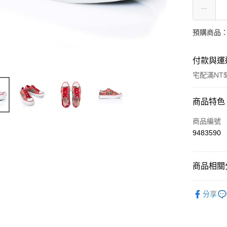
預購商品：
付款與運
宅配滿NT$
付款方式
商品特色
信用卡一
商品編號
9483590
LINE Pay
Apple Pay
商品相關分
ATM付款
女士
鞋
分享
鞋履
女
運送方式
鞋履
帆