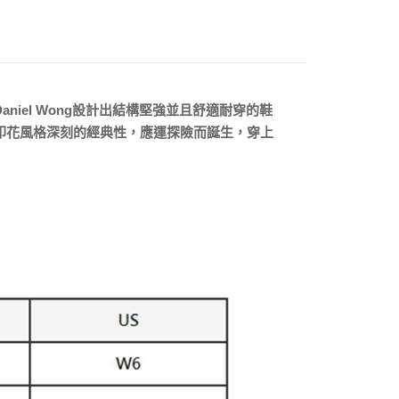
0，滿NT$5,000(含以上)免運費
20，滿NT$5,000(含以上)免運費
aniel Wong設計出結構堅強並且舒適耐穿的鞋
了其印花風格深刻的經典性，應運探險而誕生，穿上