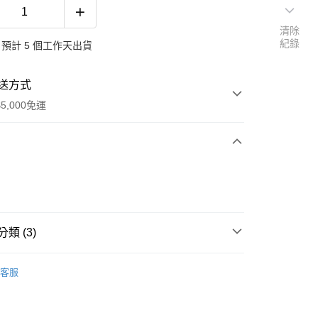
清除
紀錄
預計 5 個工作天出貨
送方式
5,000免運
次付款
類 (3)
履
客服
鞋
布平底鞋