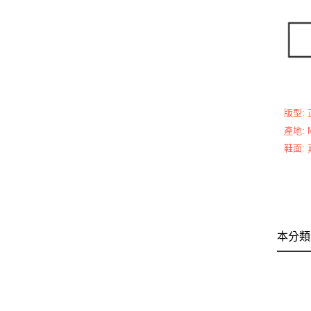
版型:
產地: M
鞋面:
本分類