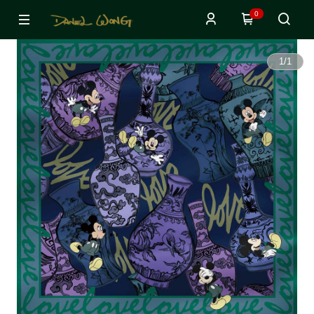
0
1
/
1