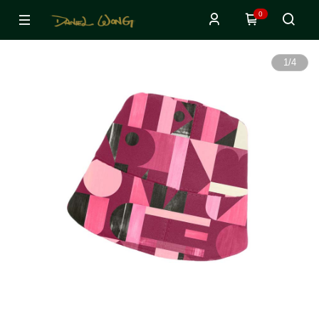
0
1
/
4