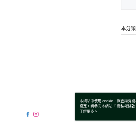
本分類
本網站中使用 cookie，欲查詢有關
設定，請參閱本網站「
隱私權條款
使用 cookie。
了解更多 >