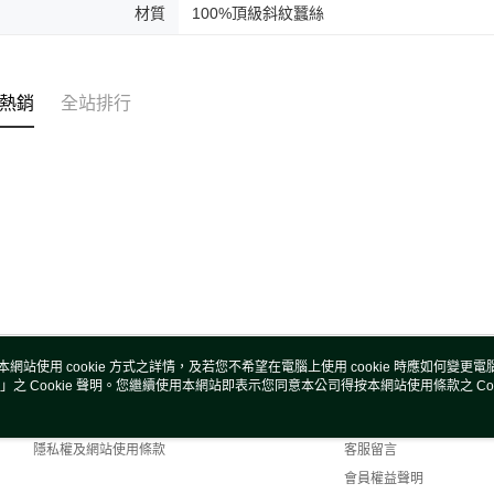
材質
100%頂級斜紋蠶絲
熱銷
全站排行
本網站使用 cookie 方式之詳情，及若您不希望在電腦上使用 cookie 時應如何變更電腦的
」之 Cookie 聲明。您繼續使用本網站即表示您同意本公司得按本網站使用條款之 Coo
關於我們
客服資訊
商店簡介
購物說明
隱私權及網站使用條款
客服留言
會員權益聲明