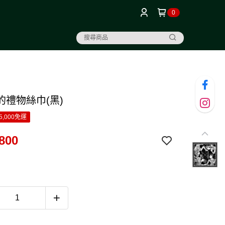
0
的禮物絲巾(黑)
5,000免運
800