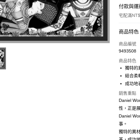
付款與運
宅配滿NT$
付款方式
商品特色
信用卡一
商品編號
9493508
LINE Pay
商品特色
Apple Pay
獨特的
結合柔
ATM付款
成功地
銷售重點
運送方式
Danie
性，正是
宅配
Danie
每筆NT$8
事。
獨特的異
革，成功