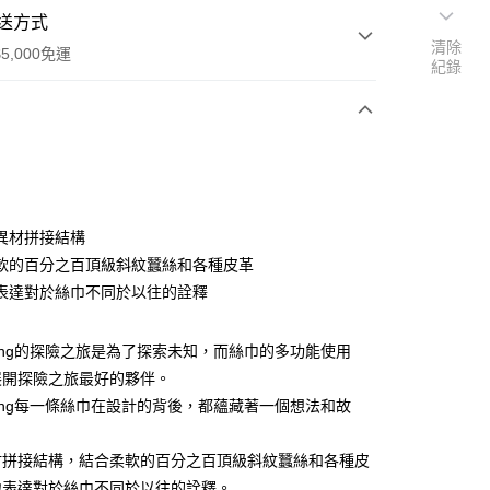
送方式
清除
5,000免運
紀錄
次付款
異材拼接結構
軟的百分之百頂級斜紋蠶絲和各種皮革
表達對於絲巾不同於以往的詮釋
l Wong的探險之旅是為了探索未知，而絲巾的多功能使用
展開探險之旅最好的夥伴。
l Wong每一條絲巾在設計的背後，都蘊藏著一個想法和故
0，滿NT$5,000(含以上)免運費
材拼接結構，結合柔軟的百分之百頂級斜紋蠶絲和各種皮
地表達對於絲巾不同於以往的詮釋。