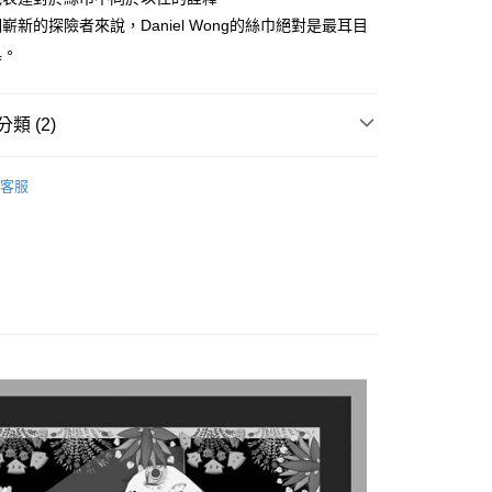
嶄新的探險者來說，Daniel Wong的絲巾絕對是最耳目
具。
類 (2)
巾
客服
絲巾