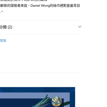
嶄新的探險者來說，Daniel Wong的絲巾絕對是最耳目
具。
類 (2)
巾
客服
絲巾