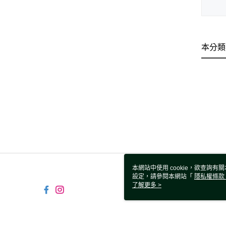
本分類
本網站中使用 cookie，欲查詢有關
設定，請參閱本網站「
隱私權條款
使用 cookie。
了解更多 >