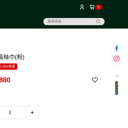
0
長絲巾(粉)
5,000免運
880