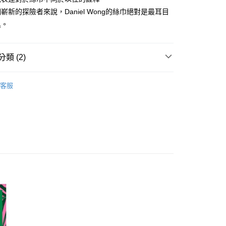
嶄新的探險者來說，Daniel Wong的絲巾絕對是最耳目
具。
類 (2)
巾
客服
絲巾