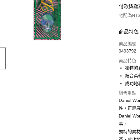
付款與運
宅配滿NT$
付款方式
商品特色
信用卡一
商品編號
9493792
LINE Pay
商品特色
Apple Pay
獨特的
結合柔
ATM付款
成功地
銷售重點
運送方式
Danie
性，正是
宅配
Danie
每筆NT$8
事。
獨特的異
革，成功