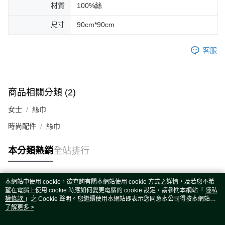
材質
100%絲
尺寸
90cm*90cm
客服
商品相關分類 (2)
女士
絲巾
時尚配件
絲巾
本分類熱銷
全站排行
本網站中使用 cookie，欲查詢有關本網站使用 cookie 方式之詳情，及若您不希
熱門標籤
望在電腦上使用 cookie 時應如何變更電腦的 cookie 設定，請參閱本網站「
隱私
權條款
」之 Cookie 聲明。您繼續使用本網站即表示您同意本公司得按本網站使
用條款之 Cookie 聲明使用 cookie。
了解更多 >