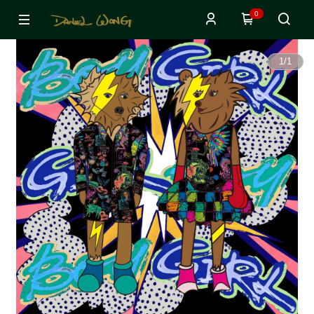
0
1
/
1