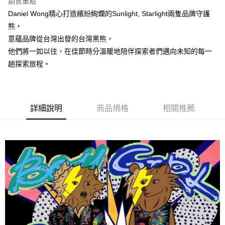
銷售重點
運送方式
Daniel Wong精心打造繽紛絢爛的Sunlight, Starlight兩隻品牌守護
宅配
熊，
每筆NT$80，滿NT$5,000(含以上)免運費
意蘊品牌從台灣出發的台灣黑熊，
他們將一如以往，在佳節時分溫暖地陪伴探索者們邁向未知的每一
趟探索旅程。
詳細說明
商品規格
相關推薦