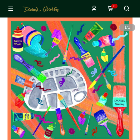
0
1
/
1