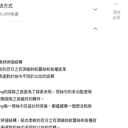
送方式
清除
5,000免運
紀錄
次付款
異材拼接結構
軟的百分之百頂級斜紋蠶絲和各種皮革
表達對於絲巾不同於以往的詮釋
l Wong的探險之旅是為了探索未知，而絲巾的多功能使用
展開探險之旅最好的夥伴。
l Wong每一條絲巾在設計的背後，都蘊藏著一個想法和故
0，滿NT$5,000(含以上)免運費
材拼接結構，結合柔軟的百分之百頂級斜紋蠶絲和各種皮
地表達對於絲巾不同於以往的詮釋。