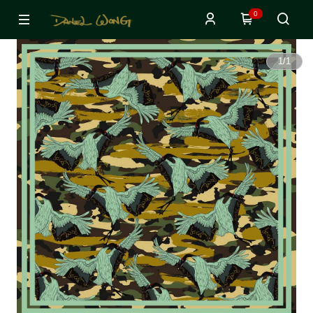
0
1
/
1