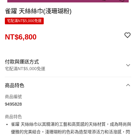
雀躍 天絲絲巾(淺珊瑚粉)
宅配滿NT$5,000免運
NT$6,800
付款與運送方式
宅配滿NT$5,000免運
付款方式
商品特色
信用卡一次付款
商品編號
LINE Pay
9495828
Apple Pay
商品特色
ATM付款
雀躍 天絲絲巾以其精湛的工藝和高質感的天絲材質，成為時尚與
優雅的完美結合。淺珊瑚粉的色彩為造型增添活力和活潑感，閃