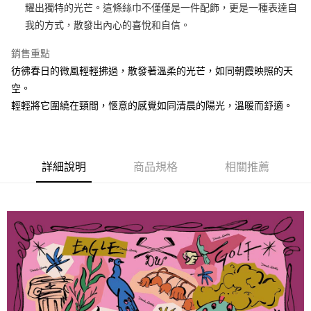
運送方式
耀出獨特的光芒。這條絲巾不僅僅是一件配飾，更是一種表達自
我的方式，散發出內心的喜悅和自信。
宅配
每筆NT$80，滿NT$5,000(含以上)免運費
銷售重點
彷彿春日的微風輕輕拂過，散發著溫柔的光芒，如同朝霞映照的天
空。
輕輕將它圍繞在頸間，愜意的感覺如同清晨的陽光，溫暖而舒適。
詳細說明
商品規格
相關推薦