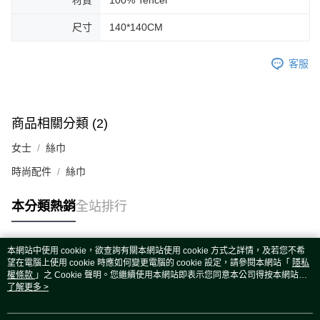
材質
100% Tencel
尺寸
140*140CM
客服
商品相關分類 (2)
女士
絲巾
時尚配件
絲巾
本分類熱銷
全站排行
本網站中使用 cookie，欲查詢有關本網站使用 cookie 方式之詳情，及若您不希
熱門標籤
望在電腦上使用 cookie 時應如何變更電腦的 cookie 設定，請參閱本網站「
隱私
權條款
」之 Cookie 聲明。您繼續使用本網站即表示您同意本公司得按本網站使
用條款之 Cookie 聲明使用 cookie。
了解更多 >