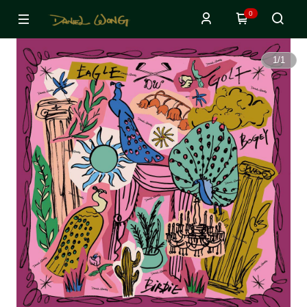
0
1
/
1