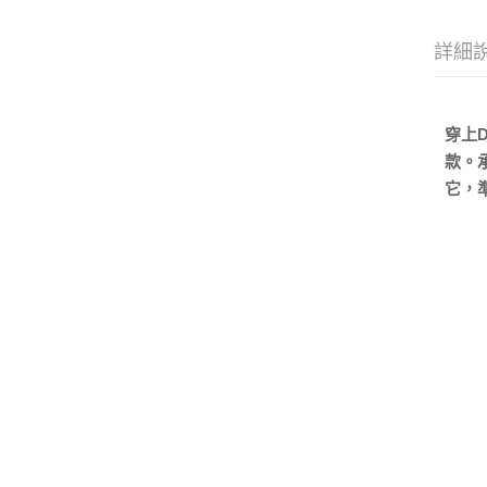
詳細
穿上D
款。
它，準