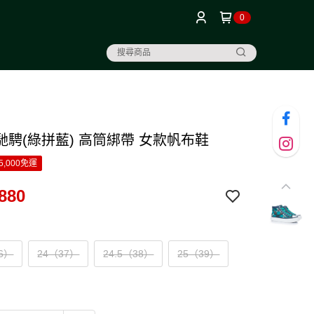
0
馳騁(綠拼藍) 高筒綁帶 女款帆布鞋
5,000免運
880
36）
24（37）
24.5（38）
25（39）