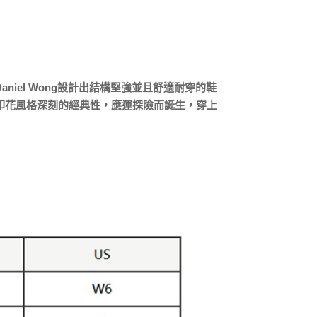
0，滿NT$5,000(含以上)免運費
20，滿NT$5,000(含以上)免運費
aniel Wong設計出結構堅強並且舒適耐穿的鞋
了其印花風格深刻的經典性，應運探險而誕生，穿上