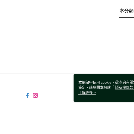
本分類
本網站中使用 cookie，欲查詢有關
設定，請參閱本網站「
隱私權條款
使用 cookie。
了解更多 >