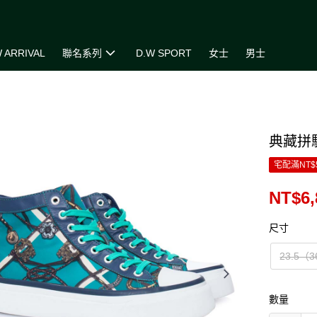
 ARRIVAL
聯名系列
D.W SPORT
女士
男士
典藏拼
宅配滿NT$
NT$6,
尺寸
23.5（
數量