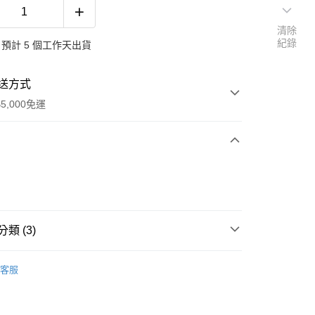
清除
紀錄
預計 5 個工作天出貨
送方式
5,000免運
次付款
類 (3)
履
客服
鞋
布平底鞋