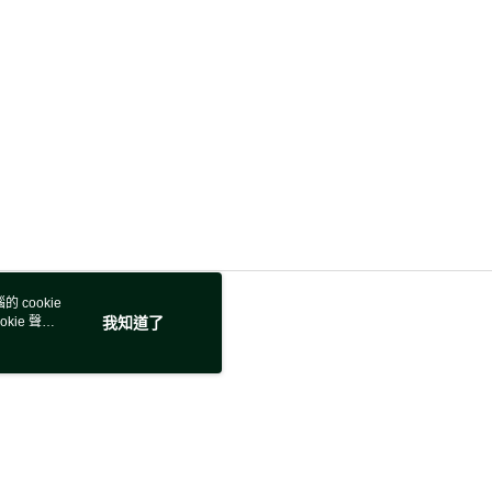
 cookie
kie 聲明
我知道了
若接到可疑電話，請洽詢165反詐騙專線