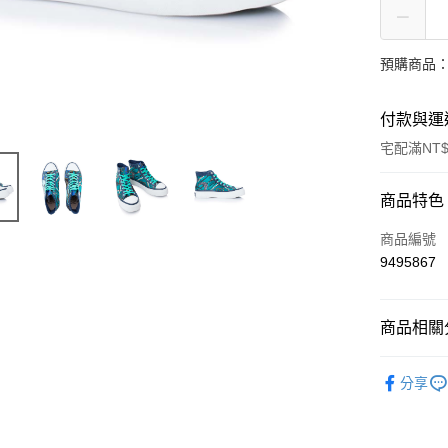
預購商品：
付款與運
宅配滿NT$
付款方式
商品特色
信用卡一
商品編號
9495867
LINE Pay
Apple Pay
商品相關分
ATM付款
女士
鞋
分享
鞋履
女
運送方式
鞋履
帆