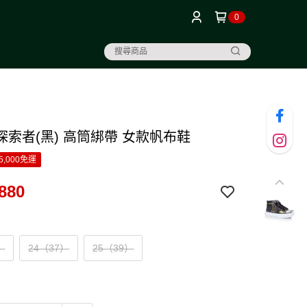
0
探索者(黑) 高筒綁帶 女款帆布鞋
5,000免運
880
）
24（37）
25（39）