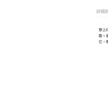
詳細
穿上D
款。
它，準