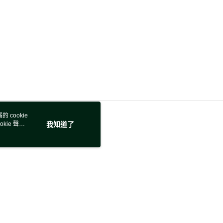
 cookie
kie 聲明
我知道了
若接到可疑電話，請洽詢165反詐騙專線
本站最佳瀏覽環境請使用 Google Chrome、Firefox 或 Edge 以上版本