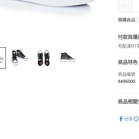
預購商品：
付款與運
宅配滿NT$
付款方式
商品特色
信用卡一
商品編號
9496000
LINE Pay
Apple Pay
商品相關分
ATM付款
女士
鞋
分享
鞋履
女
運送方式
鞋履
帆