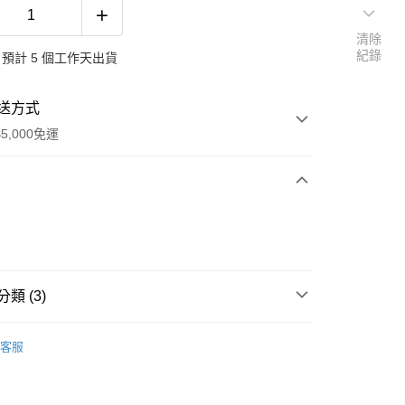
清除
紀錄
預計 5 個工作天出貨
送方式
5,000免運
次付款
類 (3)
履
客服
鞋
布平底鞋