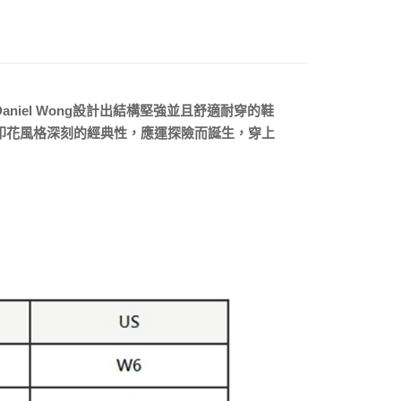
0，滿NT$5,000(含以上)免運費
20，滿NT$5,000(含以上)免運費
aniel Wong設計出結構堅強並且舒適耐穿的鞋
了其印花風格深刻的經典性，應運探險而誕生，穿上