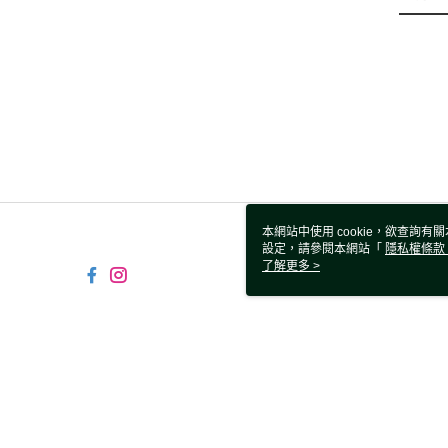
本網站中使用 cookie，欲查詢有關
設定，請參閱本網站「
隱私權條款
使用 cookie。
了解更多 >
TW-MWG1-67-169 Web2.0 D
© 2026 by 鑫囍國際股份有限公司