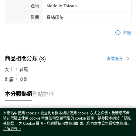
產地
Made In Taiwan
鞋面
真絲印花
客服
商品相關分類 (3)
查看全部
女士
鞋履
鞋履
女鞋
本分類熱銷
全站排行
本網站中使用 cookie，欲查詢有關本網站使用 cookie 方式之詳情，及若您不希
熱門標籤
望在電腦上使用 cookie 時應如何變更電腦的 cookie 設定，請參閱本網站「
隱私
權條款
」之 Cookie 聲明。您繼續使用本網站即表示您同意本公司得按本網站使
用條款之 Cookie 聲明使用 cookie。
了解更多 >