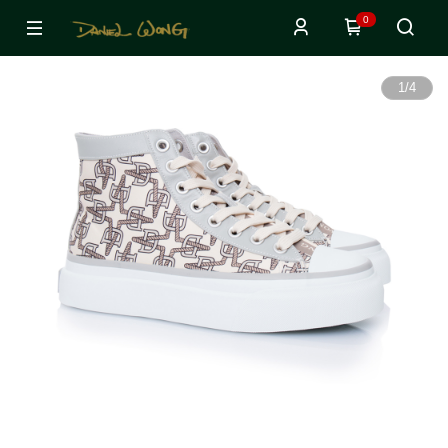
0
1
/
4