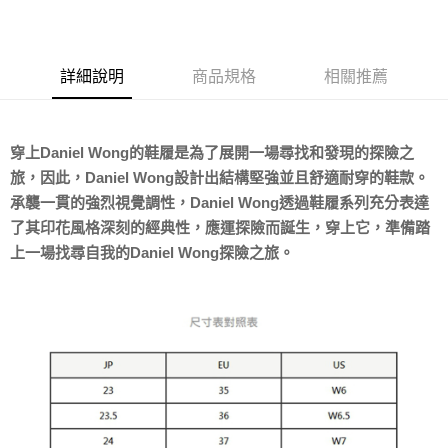
Apple Pay
ATM付款
詳細說明
商品規格
相關推薦
運送方式
宅配
穿上Daniel Wong的鞋履是為了展開一場尋找和發現的探險之
每筆NT$80，滿NT$5,000(含以上)免運費
旅，因此，Daniel Wong設計出結構堅強並且舒適耐穿的鞋款。
宅配(外島)
承襲一貫的強烈視覺調性，Daniel Wong透過鞋履系列充分表達
每筆NT$120，滿NT$5,000(含以上)免運費
了其印花風格深刻的經典性，應運探險而誕生，穿上它，準備踏
上一場找尋自我的Daniel Wong探險之旅。