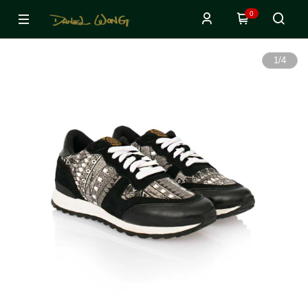
0
1
/
4