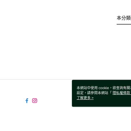
本分類
本網站中使用 cookie，欲查詢有關
設定，請參閱本網站「
隱私權條款
使用 cookie。
了解更多 >