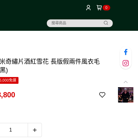
0
大米奇繡片酒紅雪花 長版假兩件風衣毛
黑)
5,000免運
,800