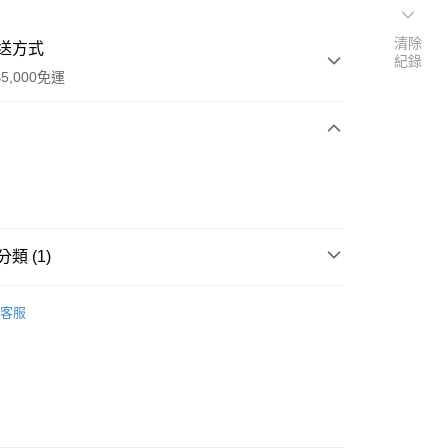
清除
送方式
紀錄
5,000免運
次付款
類 (1)
Disney 迪士尼
客服
0，滿NT$5,000(含以上)免運費