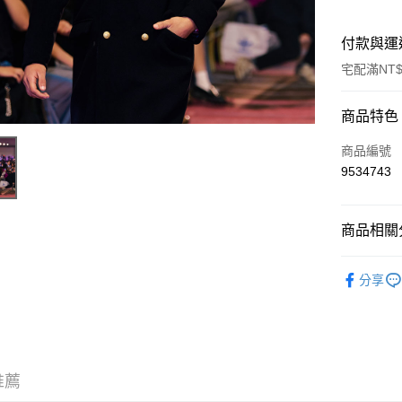
付款與運
宅配滿NT$
付款方式
商品特色
信用卡一
商品編號
9534743
LINE Pay
Apple Pay
商品相關分
ATM付款
聯名系列
分享
運送方式
宅配
每筆NT$8
推薦
宅配(外島)