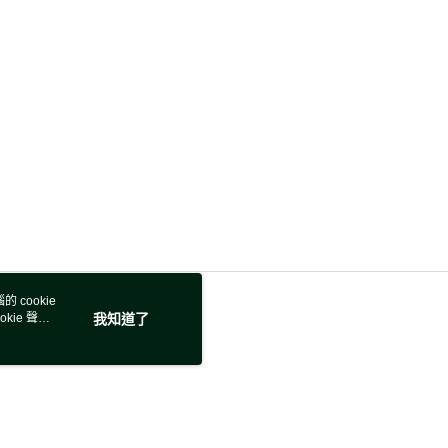
20，滿NT$5,000(含以上)免運費
 cookie
kie 聲明
我知道了