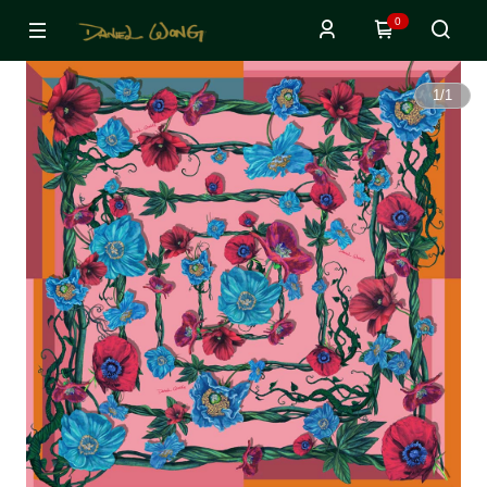
0
1
/
1