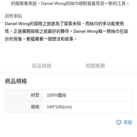
運送方式
的探險者來說，Daniel Wong的絲巾絕對是最耳目一新的工具。
宅配
銷售重點
每筆NT$80，滿NT$5,000(含以上)免運費
Daniel Wong的探險之旅是為了探索未知，而絲巾的多功能使用
宅配(外島)
性，正是展開探險之旅最好的夥伴。Daniel Wong每一條絲巾在設
計的背後，都蘊藏著一個想法和故事。
每筆NT$120，滿NT$5,000(含以上)免運費
商品規格
相關推薦
商品規格
材質
100%蠶絲
規格
140*140(cm)
客服