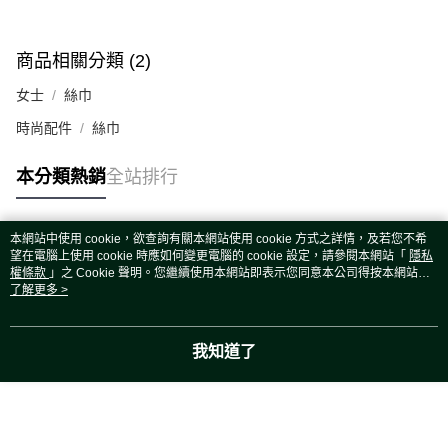
商品相關分類 (2)
女士
絲巾
時尚配件
絲巾
本分類熱銷
全站排行
本網站中使用 cookie，欲查詢有關本網站使用 cookie 方式之詳情，及若您不希
熱門標籤
望在電腦上使用 cookie 時應如何變更電腦的 cookie 設定，請參閱本網站「
隱私
權條款
」之 Cookie 聲明。您繼續使用本網站即表示您同意本公司得按本網站使
用條款之 Cookie 聲明使用 cookie。
了解更多 >
我知道了