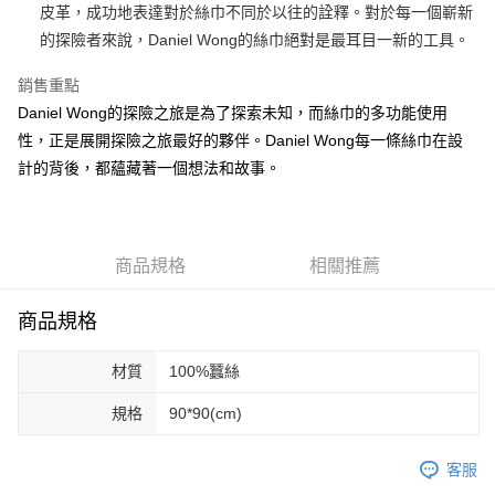
運送方式
皮革，成功地表達對於絲巾不同於以往的詮釋。對於每一個嶄新
的探險者來說，Daniel Wong的絲巾絕對是最耳目一新的工具。
宅配
每筆NT$80，滿NT$5,000(含以上)免運費
銷售重點
宅配(外島)
Daniel Wong的探險之旅是為了探索未知，而絲巾的多功能使用
性，正是展開探險之旅最好的夥伴。Daniel Wong每一條絲巾在設
每筆NT$120，滿NT$5,000(含以上)免運費
計的背後，都蘊藏著一個想法和故事。
商品規格
相關推薦
商品規格
材質
100%蠶絲
規格
90*90(cm)
客服