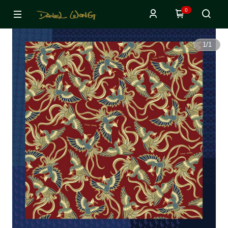
0
1
/
1