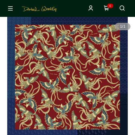
0
1
/
1