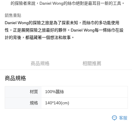
運送方式
的探險者來說，Daniel Wong的絲巾絕對是最耳目一新的工具。
宅配
銷售重點
每筆NT$80，滿NT$5,000(含以上)免運費
Daniel Wong的探險之旅是為了探索未知，而絲巾的多功能使用
宅配(外島)
性，正是展開探險之旅最好的夥伴。Daniel Wong每一條絲巾在設
計的背後，都蘊藏著一個想法和故事。
每筆NT$120，滿NT$5,000(含以上)免運費
商品規格
相關推薦
商品規格
材質
100%蠶絲
規格
140*140(cm)
客服