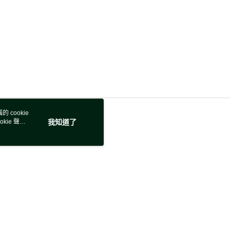
 cookie
kie 聲明
我知道了
若接到可疑電話，請洽詢165反詐騙專線
本站最佳瀏覽環境請使用 Google Chrome、Firefox 或 Edge 以上版本