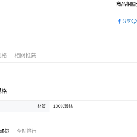
商品相關分
女士
絲
分享
時尚配件
規格
相關推薦
規格
材質
100%蠶絲
熱銷
全站排行