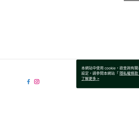
本網站中使用 cookie，欲查詢有關
設定，請參閱本網站「
隱私權條款
使用 cookie。
了解更多 >
TW-MWG1-66-32 Web2.0 De
© 2026 by 鑫囍國際股份有限公司