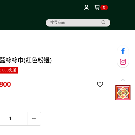
0
 蠶絲絲巾(紅色粉邊)
5,000免運
800