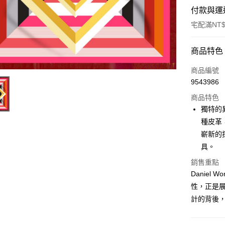
付款與運
宅配滿NT$
付款方式
商品特色
信用卡一
商品編號
9543986
LINE Pay
商品特色
Apple Pay
獨特的
種皮革
ATM付款
嶄新的探
具。
運送方式
銷售重點
Danie
宅配
性，正是展
每筆NT$8
計的背後
宅配(外島)
每筆NT$1