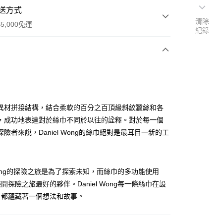
送方式
清除
5,000免運
紀錄
次付款
異材拼接結構，結合柔軟的百分之百頂級斜紋蠶絲和各
，成功地表達對於絲巾不同於以往的詮釋。對於每一個
險者來說，Daniel Wong的絲巾絕對是最耳目一新的工
l Wong的探險之旅是為了探索未知，而絲巾的多功能使用
開探險之旅最好的夥伴。Daniel Wong每一條絲巾在設
0，滿NT$5,000(含以上)免運費
，都蘊藏著一個想法和故事。
20，滿NT$5,000(含以上)免運費