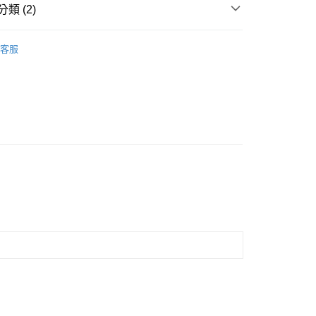
類 (2)
巾
客服
絲巾