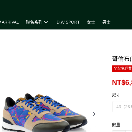
 ARRIVAL
聯名系列
D.W SPORT
女士
男士
哥倫布
宅配免運費
NT$6,
尺寸
43（26
數量