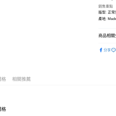
宅配
銷售重點
每筆NT$8
版型: 正
宅配(指定
產地: Made
免運費
商品相關分
鞋履
印
分享
鞋履
男
規格
相關推薦
規格