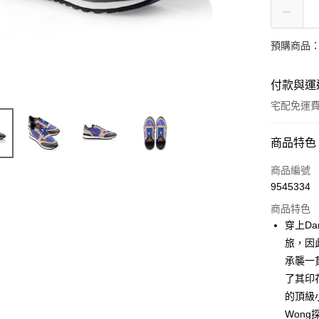
預購商品：
付款與運
宅配免運
付款方式
商品特色
信用卡一
商品編號
9545334
LINE Pay
商品特色
Apple Pay
穿上Da
旅，因此
ATM付款
承襲一貫
了其印
運送方式
的頂級
Won