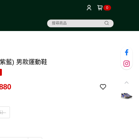
0
(紫藍) 男款運動鞋
880
.5）