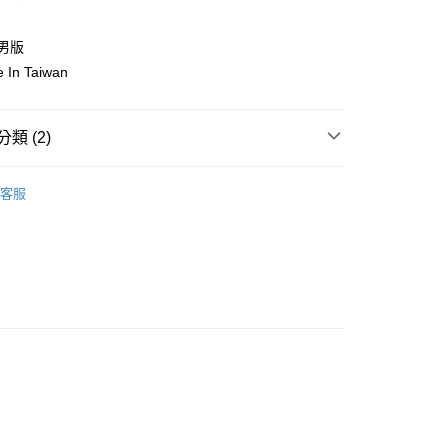
0，滿NT$5,000(含以上)免運費
常男版
款免運)
 In Taiwan
類 (2)
花運動鞋
客服
鞋