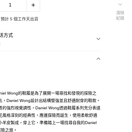
清除
紀錄
預計 5 個工作天出貨
送方式
費
次付款
niel Wong的鞋履是為了展開一場尋找和發現的探險之
，Daniel Wong設計出結構堅強並且舒適耐穿的鞋款。
的強烈視覺調性，Daniel Wong透過鞋履系列充分表達
花風格深刻的經典性，應運探險而誕生，使用柔軟舒適
小羊皮製成，穿上它，準備踏上一場找尋自我的Daniel
g探險之旅。