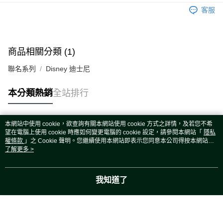
運送方式
客服
宅配
每筆NT$80，滿NT$5,000(含以上)免運費
宅配(外島)
商品相關分類 (1)
每筆NT$120，滿NT$5,000(含以上)免運費
聯名系列
Disney 迪士尼
本分類熱銷
全站排行
本網站中使用 cookie，欲查詢有關本網站使用 cookie 方式之詳情，及若您不希
熱門標籤
望在電腦上使用 cookie 時應如何變更電腦的 cookie 設定，請參閱本網站「
隱私
權條款
」之 Cookie 聲明。您繼續使用本網站即表示您同意本公司得按本網站使
用條款之 Cookie 聲明使用 cookie。
了解更多 >
我知道了