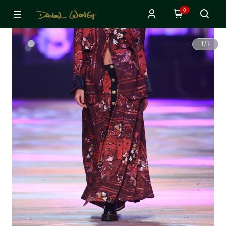
0
1
/
1