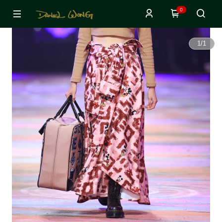
0
1
/
1