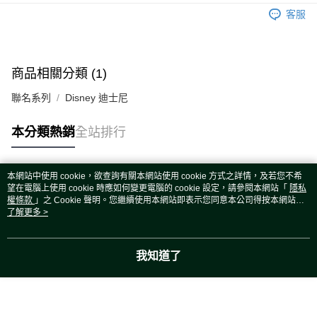
運送方式
客服
宅配
每筆NT$80，滿NT$5,000(含以上)免運費
宅配(外島)
商品相關分類 (1)
每筆NT$120，滿NT$5,000(含以上)免運費
聯名系列
Disney 迪士尼
本分類熱銷
全站排行
本網站中使用 cookie，欲查詢有關本網站使用 cookie 方式之詳情，及若您不希
熱門標籤
望在電腦上使用 cookie 時應如何變更電腦的 cookie 設定，請參閱本網站「
隱私
權條款
」之 Cookie 聲明。您繼續使用本網站即表示您同意本公司得按本網站使
用條款之 Cookie 聲明使用 cookie。
了解更多 >
我知道了