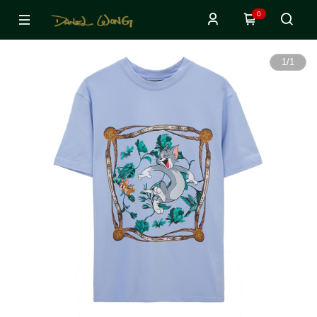
0
1
/
1