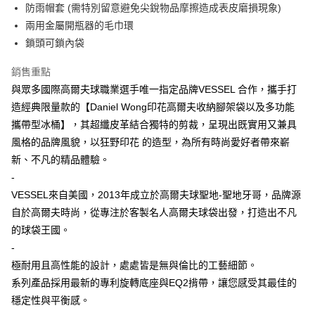
運送方式
防雨帽套 (需特別留意避免尖銳物品摩擦造成表皮磨損現象)
兩用金屬開瓶器的毛巾環
宅配
鎖頭可鎖內袋
每筆NT$80，滿NT$5,000(含以上)免運費
宅配(外島)
銷售重點
與眾多國際高爾夫球職業選手唯一指定品牌VESSEL 合作，攜手打
每筆NT$120，滿NT$5,000(含以上)免運費
造經典限量款的【Daniel Wong印花高爾夫收納腳架袋以及多功能
攜帶型冰桶】，其超纖皮革結合獨特的剪裁，呈現出既實用又兼具
風格的品牌風貌，以狂野印花 的造型，為所有時尚愛好者帶來嶄
新、不凡的精品體驗。
-
VESSEL來自美國，2013年成立於高爾夫球聖地-聖地牙哥，品牌源
自於高爾夫時尚，從專注於客製名人高爾夫球袋出發，打造出不凡
的球袋王國。
-
極耐用且高性能的設計，處處皆是無與倫比的工藝細節。
系列產品採用最新的專利旋轉底座與EQ2揹帶，讓您感受其最佳的
穩定性與平衡感。