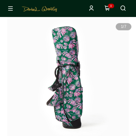
0
1
/
7