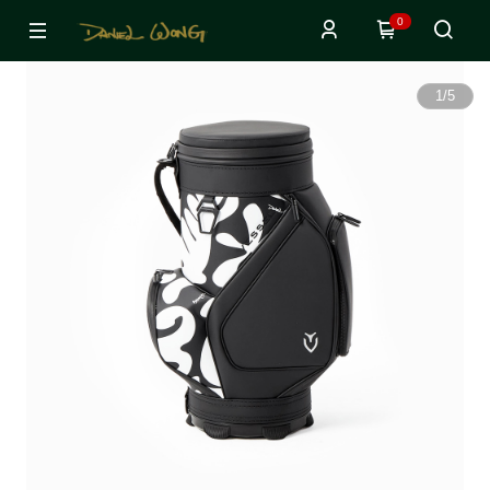
0
1
/
5