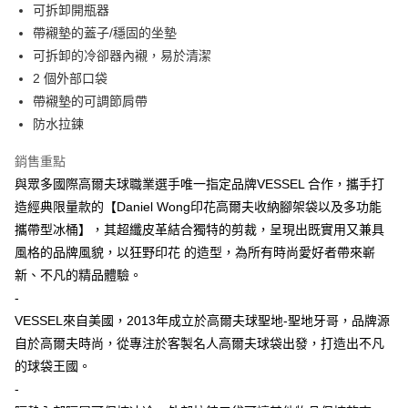
運送方式
可拆卸開瓶器
帶襯墊的蓋子/穩固的坐墊
宅配
可拆卸的冷卻器內襯，易於清潔
每筆NT$80，滿NT$5,000(含以上)免運費
2 個外部口袋
宅配(外島)
帶襯墊的可調節肩帶
每筆NT$120，滿NT$5,000(含以上)免運費
防水拉鍊
銷售重點
與眾多國際高爾夫球職業選手唯一指定品牌VESSEL 合作，攜手打
造經典限量款的【Daniel Wong印花高爾夫收納腳架袋以及多功能
攜帶型冰桶】，其超纖皮革結合獨特的剪裁，呈現出既實用又兼具
風格的品牌風貌，以狂野印花 的造型，為所有時尚愛好者帶來嶄
新、不凡的精品體驗。
-
VESSEL來自美國，2013年成立於高爾夫球聖地-聖地牙哥，品牌源
自於高爾夫時尚，從專注於客製名人高爾夫球袋出發，打造出不凡
的球袋王國。
-