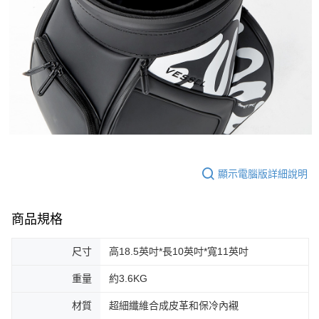
顯示電腦版詳細說明
商品規格
尺寸
高18.5英吋*長10英吋*寬11英吋
重量
約3.6KG
材質
超細纖維合成皮革和保冷內襯