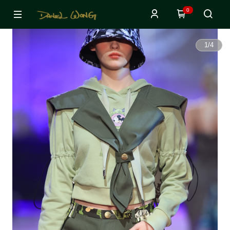
0
1
/
4