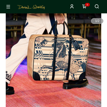
0
1
/
2