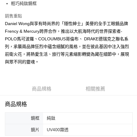
運送方式
輕巧純鈦鏡框
宅配
銷售重點
每筆NT$80，滿NT$5,000(含以上)免運費
Daniel Wong與享有時尚界的「隱性紳士」美譽的全手工眼鏡品牌
宅配(外島)
Frency & Mercury跨界合作，推出以大航海時代的世界探索者-
POLO馬可波羅、COLOUMBUS哥倫布、 DRAKE德瑞克之聯名系
每筆NT$120，滿NT$5,000(含以上)免運費
列，承襲兩品牌狂烈中蘊含細膩的風格，並在彼此基因中注入強烈
前衛火花，將熱愛生活、旅行等元素縮影轉變為藏在細節中，展現
與眾不同的靈魂。
商品規格
相關推薦
商品規格
鏡框
純鈦
鏡片
UV400霧透