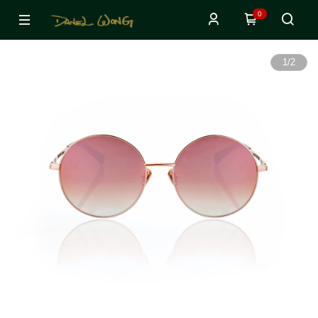
0
1
/
2