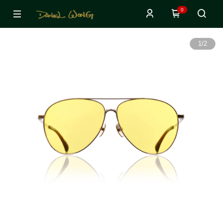
0
1
/
2