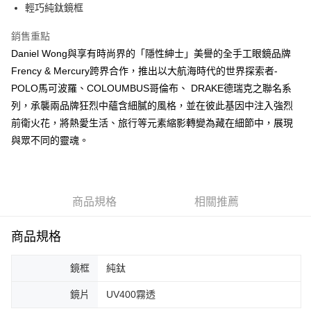
運送方式
輕巧純鈦鏡框
宅配
銷售重點
每筆NT$80，滿NT$5,000(含以上)免運費
Daniel Wong與享有時尚界的「隱性紳士」美譽的全手工眼鏡品牌
宅配(外島)
Frency & Mercury跨界合作，推出以大航海時代的世界探索者-
POLO馬可波羅、COLOUMBUS哥倫布、 DRAKE德瑞克之聯名系
每筆NT$120，滿NT$5,000(含以上)免運費
列，承襲兩品牌狂烈中蘊含細膩的風格，並在彼此基因中注入強烈
前衛火花，將熱愛生活、旅行等元素縮影轉變為藏在細節中，展現
與眾不同的靈魂。
商品規格
相關推薦
商品規格
鏡框
純鈦
鏡片
UV400霧透