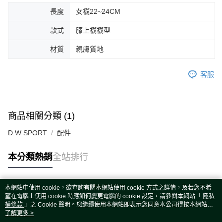
長度
女襪22~24CM
款式
膝上襪襪型
材質
親膚質地
客服
商品相關分類 (1)
D.W SPORT
配件
本分類熱銷
全站排行
本網站中使用 cookie，欲查詢有關本網站使用 cookie 方式之詳情，及若您不希
熱門標籤
望在電腦上使用 cookie 時應如何變更電腦的 cookie 設定，請參閱本網站「
隱私
權條款
」之 Cookie 聲明。您繼續使用本網站即表示您同意本公司得按本網站使
用條款之 Cookie 聲明使用 cookie。
了解更多 >