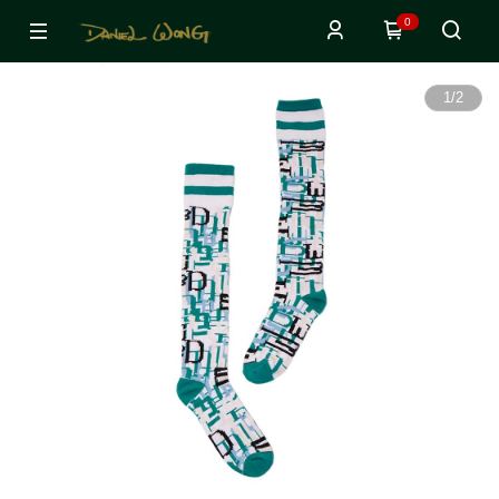
0
1
/
2