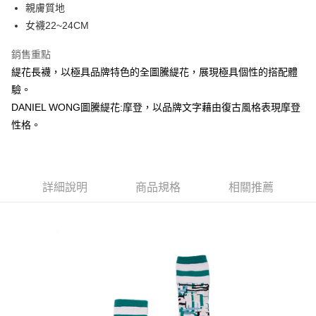
運送方式
親膚質地
女襪22~24CM
宅配
每筆NT$80，滿NT$5,000(含以上)免運費
銷售重點
宅配(外島)
緹花長襪，以極具品牌特色的全圖騰緹花，展現極具個性的搭配體
驗。
每筆NT$120，滿NT$5,000(含以上)免運費
DANIEL WONG圖騰緹花:摩登，以品牌文字藉由復古風格表現摩登
性格。
詳細說明
商品規格
相關推薦