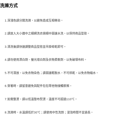
洗滌方式
1.深淺色請分開洗滌，以避免造成互相移染。
2.請放入大小適中之細網洗衣袋細中弱速水洗，以保持商品型態。
3.清洗後請快速調整商品型態並吊掛晾乾即可。
4.請勿使用漂白劑、螢光增白劑及衣物柔軟劑，以免破壞布料。
5.不可濕放，以免衣物染色；請弱速輕脫水，不可烘乾，以免衣物縮水。
6.穿著時，請留意避免與配件包包等他物接觸摩擦。
7.如需整燙，請以低溫墊布熨燙，溫度不可超過110℃。
8.
洗滌時，水溫請低於30℃；請使用中性洗劑；浸泡時間不宜過長。