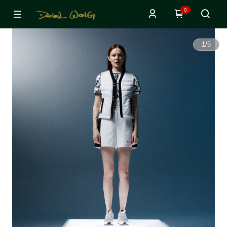
0
1
/
5