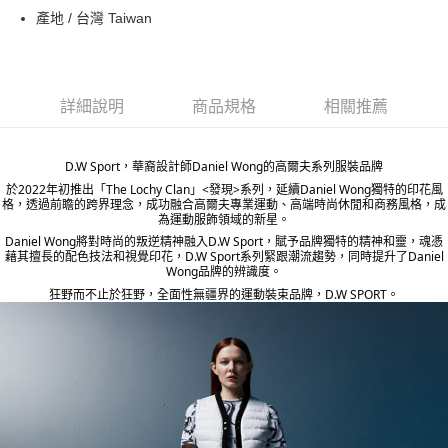
ATM付款
產地 / 台灣 Taiwan
運送方式
宅配
詳細說明
商品規格
相關推薦
每筆NT$80，滿NT$5,000(含以上)免運費
宅配(外島)
D.W Sport，華裔設計師Daniel Wong的高爾夫系列服裝品牌
每筆NT$120，滿NT$5,000(含以上)免運費
於2022年初推出「The Lochy Clan」<發現>系列，延續Daniel Wong獨特的印花風
格，透過前瞻的跨界理念，成功融合高爾夫專業運動、高端時尚休閒和商務風格，成
為運動服飾領域的新星。
Daniel Wong將對時尚的叛逆精神融入D.W Sport，賦予品牌獨特的精神和靈，魂憑
藉其擅長的配色技法和視覺印花，D.W Sport系列緊跟潮流趨勢，同時提升了Daniel
Wong品牌的辨識度。
狂野而不止於狂野，全面性無疆界的運動裝束品牌，D.W SPORT。