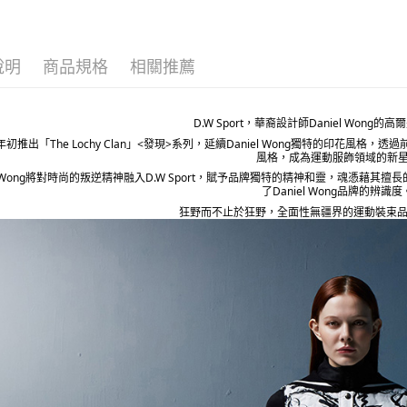
每筆NT$8
宅配(外島)
每筆NT$1
說明
商品規格
相關推薦
D.W Sport，華裔設計師Daniel Wong
2年初推出「The Lochy Clan」<發現>系列，延續Daniel Wong獨特的印
風格，成為運動服飾領域的新
el Wong將對時尚的叛逆精神融入D.W Sport，賦予品牌獨特的精神和靈，魂憑藉其擅
了Daniel Wong品牌的辨識度
狂野而不止於狂野，全面性無疆界的運動裝束品牌，