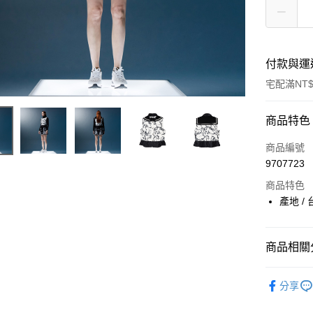
付款與運
宅配滿NT$
付款方式
商品特色
信用卡一
商品編號
9707723
LINE Pay
商品特色
Apple Pay
產地 / 
ATM付款
商品相關分
運送方式
D.W SPO
分享
宅配