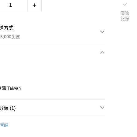
清除
紀錄
送方式
5,000免運
次付款
台灣 Taiwan
類 (1)
RT
服飾
客服