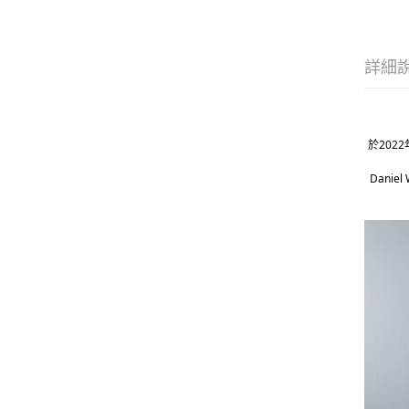
詳細
於202
Dani