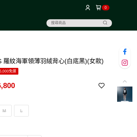
0
S 羅紋海軍領薄羽絨背心(白底黑)(女款)
5,000免運
,800
M
L