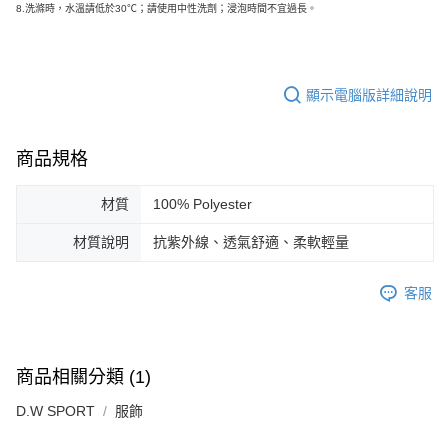
8.
洗滌時，水溫請低於30℃；請使用中性洗劑；浸泡時間不宜過長。
顯示電腦版詳細說明
商品規格
材質
100% Polyester
材質說明
抗紫外線、透氣舒適、柔軟輕量
客服
商品相關分類 (1)
D.W SPORT
服飾