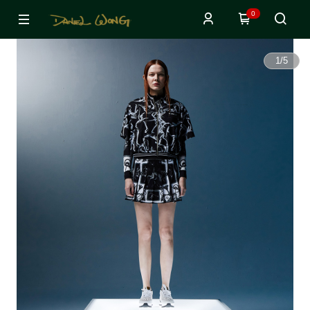
0
1
/
5