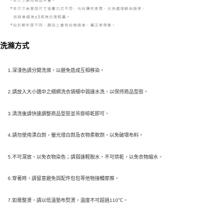
洗滌方式
1.深淺色請分開洗滌，以避免造成互相移染。
2.請放入大小適中之細網洗衣袋細中弱速水洗，以保持商品型態。
3.清洗後請快速調整商品型態並吊掛晾乾即可。
4.請勿使用漂白劑、螢光增白劑及衣物柔軟劑，以免破壞布料。
5.不可濕放，以免衣物染色；請弱速輕脫水，不可烘乾，以免衣物縮水。
6.穿著時，請留意避免與配件包包等他物接觸摩擦。
7.如需整燙，請以低溫墊布熨燙，溫度不可超過110℃。