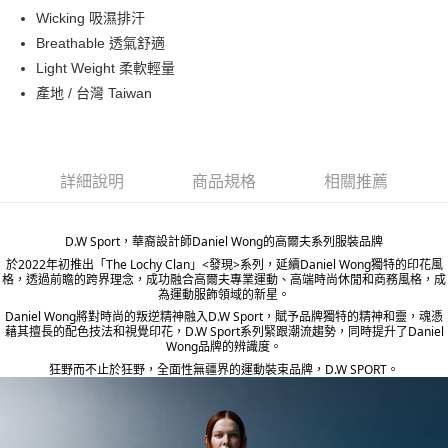
ATM付款
Wicking 吸濕排汗
Breathable 透氣舒適
運送方式
Light Weight 柔軟輕量
產地 / 台灣 Taiwan
宅配
每筆NT$80，滿NT$5,000(含以上)免運費
宅配(外島)
詳細說明
商品規格
相關推薦
每筆NT$120，滿NT$5,000(含以上)免運費
D.W Sport，華裔設計師Daniel Wong的高爾夫系列服裝品牌
於2022年初推出「The Lochy Clan」<發現>系列，延續Daniel Wong獨特的印花風
格，透過前瞻的跨界理念，成功融合高爾夫專業運動、高端時尚休閒和商務風格，成
為運動服飾領域的新星。
Daniel Wong將對時尚的叛逆精神融入D.W Sport，賦予品牌獨特的精神和靈，魂憑
藉其擅長的配色技法和視覺印花，D.W Sport系列緊跟潮流趨勢，同時提升了Daniel
Wong品牌的辨識度。
狂野而不止於狂野，全面性無疆界的運動裝束品牌，D.W SPORT。