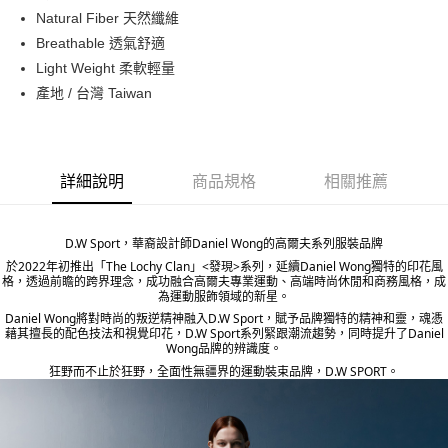
ATM付款
Natural Fiber 天然纖維
Breathable 透氣舒適
運送方式
Light Weight 柔軟輕量
產地 / 台灣 Taiwan
宅配
每筆NT$80，滿NT$5,000(含以上)免運費
宅配(外島)
詳細說明
商品規格
相關推薦
每筆NT$120，滿NT$5,000(含以上)免運費
D.W Sport，華裔設計師Daniel Wong的高爾夫系列服裝品牌
於2022年初推出「The Lochy Clan」<發現>系列，延續Daniel Wong獨特的印花風
格，透過前瞻的跨界理念，成功融合高爾夫專業運動、高端時尚休閒和商務風格，成
為運動服飾領域的新星。
Daniel Wong將對時尚的叛逆精神融入D.W Sport，賦予品牌獨特的精神和靈，魂憑
藉其擅長的配色技法和視覺印花，D.W Sport系列緊跟潮流趨勢，同時提升了Daniel
Wong品牌的辨識度。
狂野而不止於狂野，全面性無疆界的運動裝束品牌，D.W SPORT。