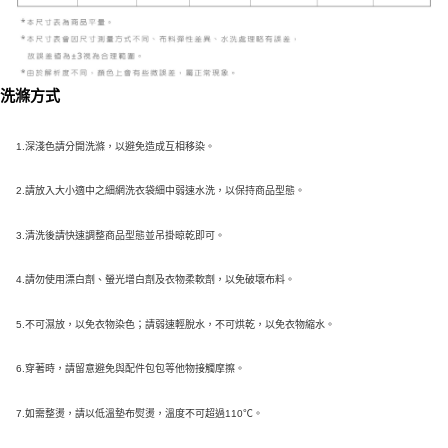
洗滌方式
1.深淺色請分開洗滌，以避免造成互相移染。
2.請放入大小適中之細網洗衣袋細中弱速水洗，以保持商品型態。
3.清洗後請快速調整商品型態並吊掛晾乾即可。
4.請勿使用漂白劑、螢光增白劑及衣物柔軟劑，以免破壞布料。
5.不可濕放，以免衣物染色；請弱速輕脫水，不可烘乾，以免衣物縮水。
6.穿著時，請留意避免與配件包包等他物接觸摩擦。
7.如需整燙，請以低溫墊布熨燙，溫度不可超過110℃。