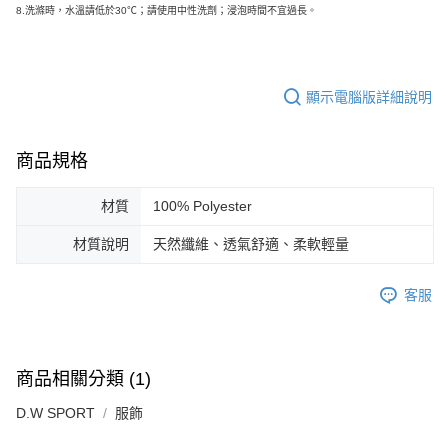
8.
洗滌時，水溫請低於30℃；請使用中性洗劑；浸泡時間不宜過長。
顯示電腦版詳細說明
商品規格
材質
100% Polyester
材質說明
天然纖維、透氣舒適、柔軟輕量
客服
商品相關分類 (1)
D.W SPORT
服飾