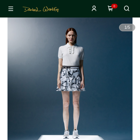
0
1
/
5