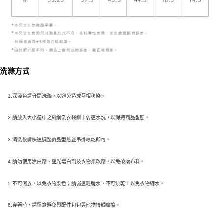
洗滌方式
1.深淺色請分開洗滌，以避免造成互相移染。
2.請放入大小適中之細網洗衣袋細中弱速水洗，以保持商品型態。
3.清洗後請快速調整商品型態並吊掛晾乾即可。
4.請勿使用漂白劑、螢光增白劑及衣物柔軟劑，以免破壞布料。
5.不可濕放，以免衣物染色；請弱速輕脫水，不可烘乾，以免衣物縮水。
6.穿著時，請留意避免與配件包包等他物接觸摩擦。