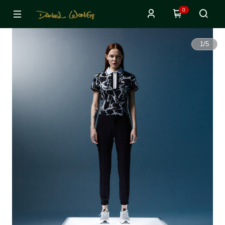
0
1
/
5