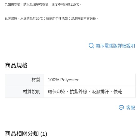
7.如需整燙，請以低溫墊布熨燙，溫度不可超過110℃。
8.
洗滌時，水溫請低於30℃；請使用中性洗劑；浸泡時間不宜過長。
顯示電腦版詳細說明
商品規格
材質
100% Polyester
材質說明
環保印染、抗紫外線、吸濕排汗、快乾
客服
商品相關分類 (1)