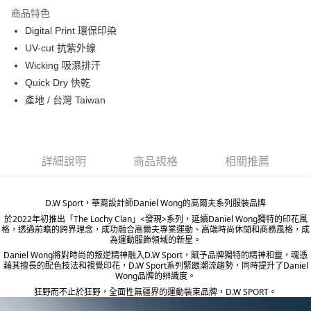
Apple Pay
商品特色
ATM付款
Digital Print 環保印染
UV-cut 抗紫外線
運送方式
Wicking 吸濕排汗
Quick Dry 快乾
宅配
產地 / 台灣 Taiwan
每筆NT$80，滿NT$5,000(含以上)免運費
宅配(外島)
每筆NT$120，滿NT$5,000(含以上)免運費
詳細說明
商品規格
相關推薦
D.W Sport，華裔設計師Daniel Wong的高爾夫系列服裝品牌
於2022年初推出「The Lochy Clan」<發現>系列，延續Daniel Wong獨特的印花風
格，透過前瞻的跨界理念，成功融合高爾夫專業運動、高端時尚休閒和商務風格，成
為運動服飾領域的新星。
Daniel Wong將對時尚的叛逆精神融入D.W Sport，賦予品牌獨特的精神和靈，魂憑
藉其擅長的配色技法和視覺印花，D.W Sport系列緊跟潮流趨勢，同時提升了Daniel
Wong品牌的辨識度。
狂野而不止於狂野，全面性無疆界的運動裝束品牌，D.W SPORT。