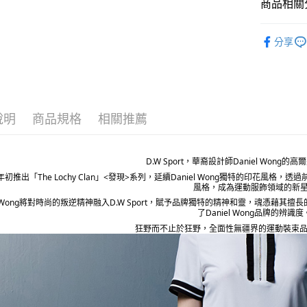
每筆NT$8
商品相關分
宅配(外島)
D.W SPO
分享
每筆NT$1
說明
商品規格
相關推薦
D.W Sport，華裔設計師Daniel Wong
2年初推出「The Lochy Clan」<發現>系列，延續Daniel Wong獨特的印
風格，成為運動服飾領域的新
el Wong將對時尚的叛逆精神融入D.W Sport，賦予品牌獨特的精神和靈，魂憑藉其擅
了Daniel Wong品牌的辨識度
狂野而不止於狂野，全面性無疆界的運動裝束品牌，