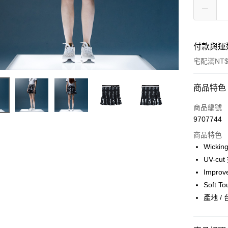
付款與運
宅配滿NT$
付款方式
商品特色
信用卡一
商品編號
9707744
LINE Pay
商品特色
Apple Pay
Wicki
UV-cu
ATM付款
Impro
Soft 
運送方式
產地 / 
宅配