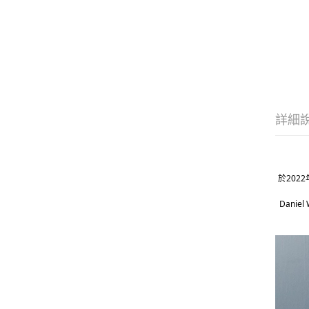
詳細
於202
Dani