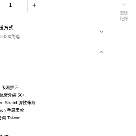
清除
紀錄
送方式
5,000免運
次付款
ng 吸濕排汗
t 抗紫外線 50+
ved Stretch彈性伸縮
Touch 手感柔軟
台灣 Taiwan