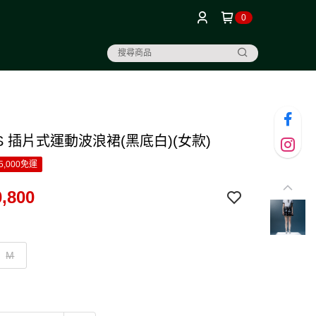
0
S 插片式運動波浪裙(黑底白)(女款)
5,000免運
,800
M