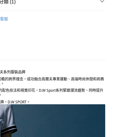
0，滿NT$5,000(含以上)免運費
類 (1)
RT
服飾
客服
20，滿NT$5,000(含以上)免運費
的高爾夫系列服裝品牌
花風格，透過前瞻的跨界理念，成功融合高爾夫專業運動、高端時尚休閒和商務
星。
長的配色技法和視覺印花，D.W Sport系列緊跟潮流趨勢，同時提升
。
D.W SPORT。