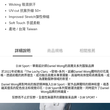
ATM付款
Wicking 吸濕排汗
UV-cut 抗紫外線 50+
運送方式
Improved Stretch彈性伸縮
Soft Touch 手感柔軟
宅配
產地 / 台灣 Taiwan
每筆NT$80，滿NT$5,000(含以上)免運費
宅配(外島)
每筆NT$120，滿NT$5,000(含以上)免運費
詳細說明
商品規格
相關推薦
D.W Sport，華裔設計師Daniel Wong的高爾夫系列服裝品牌
於2022年初推出「The Lochy Clan」<發現>系列，延續Daniel Wong獨特的印花風
格，透過前瞻的跨界理念，成功融合高爾夫專業運動、高端時尚休閒和商務風格，成
為運動服飾領域的新星。
Daniel Wong將對時尚的叛逆精神融入D.W Sport，賦予品牌獨特的精神和靈，魂憑
藉其擅長的配色技法和視覺印花，D.W Sport系列緊跟潮流趨勢，同時提升了Daniel
Wong品牌的辨識度。
狂野而不止於狂野，全面性無疆界的運動裝束品牌，D.W SPORT。