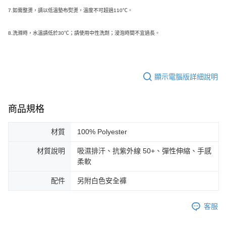
7.如需整燙，請以低溫墊布熨燙，溫度不可超過110℃。
8.
洗滌時，水溫請低於30℃；請使用中性洗劑；浸泡時間不宜過長。
顯示電腦版詳細說明
商品規格
材質
100% Polyester
材質說明
吸濕排汗、抗紫外線 50+、彈性伸縮、手感
柔軟
配件
另附白色安全褲
客服