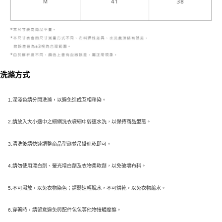
洗滌方式
1.深淺色請分開洗滌，以避免造成互相移染。
2.請放入大小適中之細網洗衣袋細中弱速水洗，以保持商品型態。
3.清洗後請快速調整商品型態並吊掛晾乾即可。
4.請勿使用漂白劑、螢光增白劑及衣物柔軟劑，以免破壞布料。
5.不可濕放，以免衣物染色；請弱速輕脫水，不可烘乾，以免衣物縮水。
6.穿著時，請留意避免與配件包包等他物接觸摩擦。