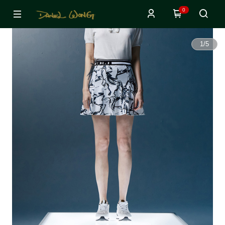
0
1
/
5