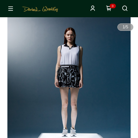
0
1
/
5