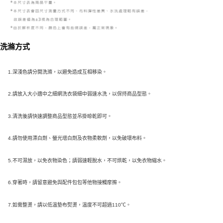
洗滌方式
1.深淺色請分開洗滌，以避免造成互相移染。
2.請放入大小適中之細網洗衣袋細中弱速水洗，以保持商品型態。
3.清洗後請快速調整商品型態並吊掛晾乾即可。
4.請勿使用漂白劑、螢光增白劑及衣物柔軟劑，以免破壞布料。
5.不可濕放，以免衣物染色；請弱速輕脫水，不可烘乾，以免衣物縮水。
6.穿著時，請留意避免與配件包包等他物接觸摩擦。
7.如需整燙，請以低溫墊布熨燙，溫度不可超過110℃。