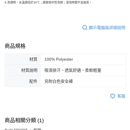
8.
洗滌時，水溫請低於30℃；請使用中性洗劑；浸泡時間不宜過長。
顯示電腦版詳細說明
商品規格
材質
100% Polyester
材質說明
吸濕排汗、透氣舒適、柔軟輕量
配件
另附白色安全褲
客服
商品相關分類 (1)