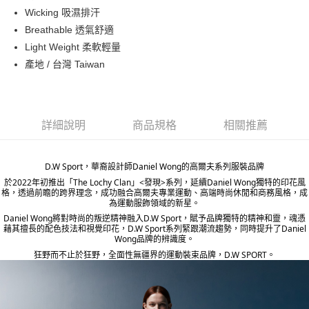
ATM付款
Wicking 吸濕排汗
Breathable 透氣舒適
運送方式
Light Weight 柔軟輕量
產地 / 台灣 Taiwan
宅配
每筆NT$80，滿NT$5,000(含以上)免運費
宅配(外島)
詳細說明
商品規格
相關推薦
每筆NT$120，滿NT$5,000(含以上)免運費
D.W Sport，華裔設計師Daniel Wong的高爾夫系列服裝品牌
於2022年初推出「The Lochy Clan」<發現>系列，延續Daniel Wong獨特的印花風
格，透過前瞻的跨界理念，成功融合高爾夫專業運動、高端時尚休閒和商務風格，成
為運動服飾領域的新星。
Daniel Wong將對時尚的叛逆精神融入D.W Sport，賦予品牌獨特的精神和靈，魂憑
藉其擅長的配色技法和視覺印花，D.W Sport系列緊跟潮流趨勢，同時提升了Daniel
Wong品牌的辨識度。
狂野而不止於狂野，全面性無疆界的運動裝束品牌，D.W SPORT。