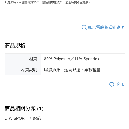
8.
洗滌時，水溫請低於30℃；請使用中性洗劑；浸泡時間不宜過長。
顯示電腦版詳細說明
商品規格
材質
89% Polyester／11% Spandex
材質說明
吸濕排汗、透氣舒適、柔軟輕量
客服
商品相關分類 (1)
D.W SPORT
服飾