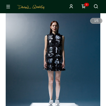
0
1
/
5