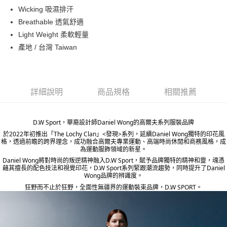
ATM付款
Wicking 吸濕排汗
Breathable 透氣舒適
運送方式
Light Weight 柔軟輕量
產地 / 台灣 Taiwan
宅配
每筆NT$80，滿NT$5,000(含以上)免運費
宅配(外島)
詳細說明
商品規格
相關推薦
每筆NT$120，滿NT$5,000(含以上)免運費
D.W Sport，華裔設計師Daniel Wong的高爾夫系列服裝品牌
於2022年初推出「The Lochy Clan」<發現>系列，延續Daniel Wong獨特的印花風
格，透過前瞻的跨界理念，成功融合高爾夫專業運動、高端時尚休閒和商務風格，成
為運動服飾領域的新星。
Daniel Wong將對時尚的叛逆精神融入D.W Sport，賦予品牌獨特的精神和靈，魂憑
藉其擅長的配色技法和視覺印花，D.W Sport系列緊跟潮流趨勢，同時提升了Daniel
Wong品牌的辨識度。
狂野而不止於狂野，全面性無疆界的運動裝束品牌，D.W SPORT。