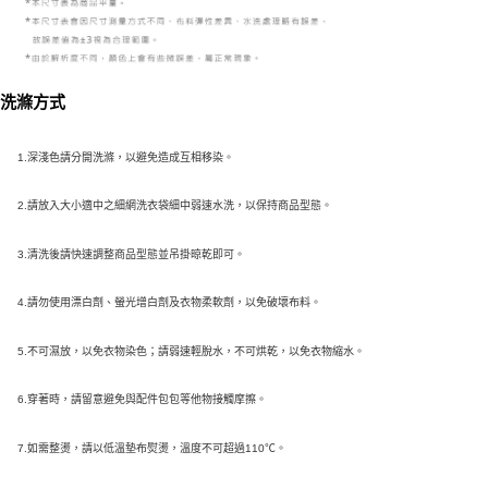
洗滌方式
1.深淺色請分開洗滌，以避免造成互相移染。
2.請放入大小適中之細網洗衣袋細中弱速水洗，以保持商品型態。
3.清洗後請快速調整商品型態並吊掛晾乾即可。
4.請勿使用漂白劑、螢光增白劑及衣物柔軟劑，以免破壞布料。
5.不可濕放，以免衣物染色；請弱速輕脫水，不可烘乾，以免衣物縮水。
6.穿著時，請留意避免與配件包包等他物接觸摩擦。
7.如需整燙，請以低溫墊布熨燙，溫度不可超過110℃。