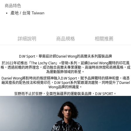
Apple Pay
商品特色
ATM付款
產地 / 台灣 Taiwan
運送方式
宅配
詳細說明
商品規格
相關推薦
每筆NT$80，滿NT$5,000(含以上)免運費
宅配(外島)
D.W Sport，華裔設計師Daniel Wong的高爾夫系列服裝品牌
每筆NT$120，滿NT$5,000(含以上)免運費
於2022年初推出「The Lochy Clan」<發現>系列，延續Daniel Wong獨特的印花風
格，透過前瞻的跨界理念，成功融合高爾夫專業運動、高端時尚休閒和商務風格，成
為運動服飾領域的新星。
Daniel Wong將對時尚的叛逆精神融入D.W Sport，賦予品牌獨特的精神和靈，魂憑
藉其擅長的配色技法和視覺印花，D.W Sport系列緊跟潮流趨勢，同時提升了Daniel
Wong品牌的辨識度。
狂野而不止於狂野，全面性無疆界的運動裝束品牌，D.W SPORT。