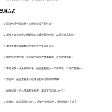
洗滌方式
1.深淺色請分開洗滌，以避免造成互相移染。
2.請放入大小適中之細網洗衣袋細中弱速水洗，以保持商品型態。
3.清洗後請快速調整商品型態並吊掛晾乾即可。
4.請勿使用漂白劑、螢光增白劑及衣物柔軟劑，以免破壞布料。
5.不可濕放，以免衣物染色；請弱速輕脫水，不可烘乾，以免衣物縮水。
6.穿著時，請留意避免與配件包包等他物接觸摩擦。
7.如需整燙，請以低溫墊布熨燙，溫度不可超過110℃。
8.
洗滌時，水溫請低於30℃；請使用中性洗劑；浸泡時間不宜過長。