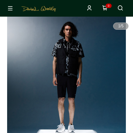
0
1
/
5