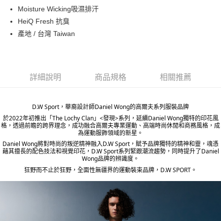
ATM付款
Moisture Wicking吸濕排汗
HeiQ Fresh 抗臭
運送方式
產地 / 台灣 Taiwan
宅配
每筆NT$80，滿NT$5,000(含以上)免運費
詳細說明
商品規格
相關推薦
宅配(外島)
每筆NT$120，滿NT$5,000(含以上)免運費
D.W Sport，華裔設計師Daniel Wong的高爾夫系列服裝品牌
於2022年初推出「The Lochy Clan」<發現>系列，延續Daniel Wong獨特的印花風
格，透過前瞻的跨界理念，成功融合高爾夫專業運動、高端時尚休閒和商務風格，成
為運動服飾領域的新星。
Daniel Wong將對時尚的叛逆精神融入D.W Sport，賦予品牌獨特的精神和靈，魂憑
藉其擅長的配色技法和視覺印花，D.W Sport系列緊跟潮流趨勢，同時提升了Daniel
Wong品牌的辨識度。
狂野而不止於狂野，全面性無疆界的運動裝束品牌，D.W SPORT。