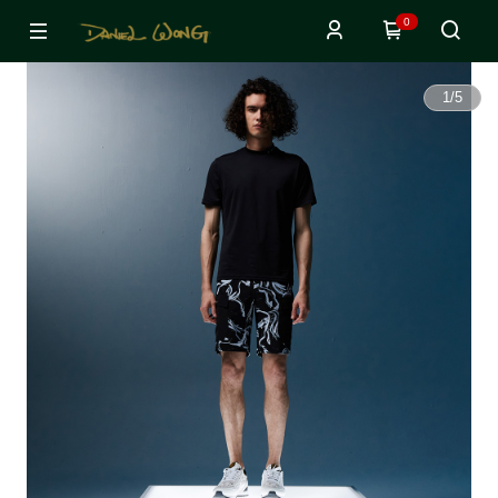
0
1
/
5