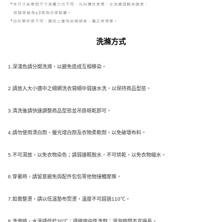
洗滌方式
1.深淺色請分開洗滌，以避免造成互相移染。
2.請放入大小適中之細網洗衣袋細中弱速水洗，以保持商品型態。
3.清洗後請快速調整商品型態並吊掛晾乾即可。
4.請勿使用漂白劑、螢光增白劑及衣物柔軟劑，以免破壞布料。
5.不可濕放，以免衣物染色；請弱速輕脫水，不可烘乾，以免衣物縮水。
6.穿著時，請留意避免與配件包包等他物接觸摩擦。
7.如需整燙，請以低溫墊布熨燙，溫度不可超過110℃。
8.
洗滌時，水溫請低於30℃；請使用中性洗劑；浸泡時間不宜過長。