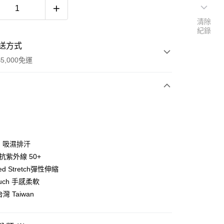
清除
紀錄
送方式
5,000免運
次付款
ng 吸濕排汗
t 抗紫外線 50+
ved Stretch彈性伸縮
Touch 手感柔軟
台灣 Taiwan