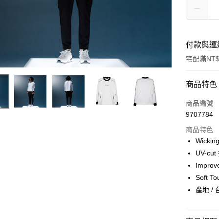
付款與運
宅配滿NT$
付款方式
商品特色
信用卡一
商品編號
9707784
LINE Pay
商品特色
Apple Pay
Wicki
UV-cu
ATM付款
Impro
Soft 
運送方式
產地 / 
宅配