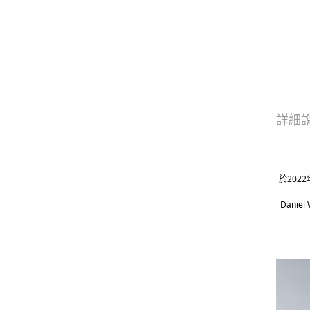
詳細
於202
Dani