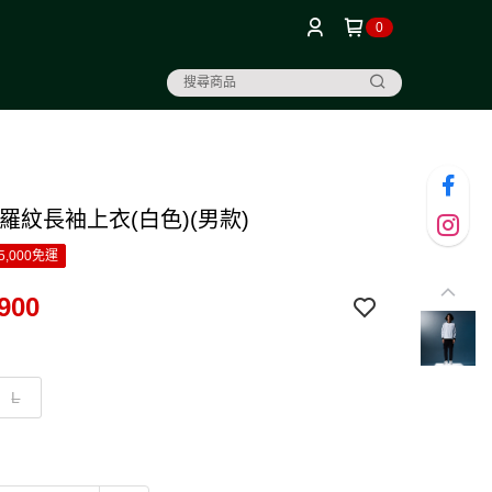
0
羅紋長袖上衣(白色)(男款)
5,000免運
900
L