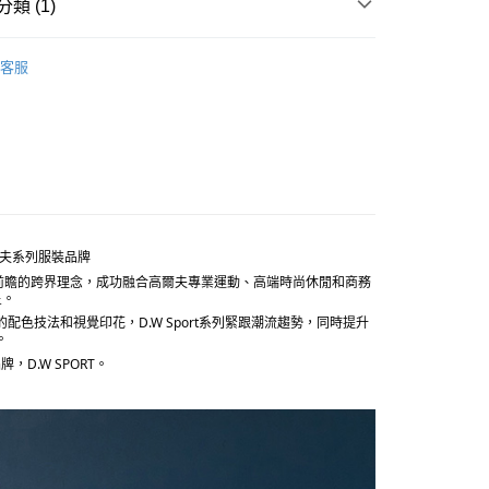
0，滿NT$5,000(含以上)免運費
類 (1)
RT
服飾
客服
20，滿NT$5,000(含以上)免運費
的高爾夫系列服裝品牌
花風格，透過前瞻的跨界理念，成功融合高爾夫專業運動、高端時尚休閒和商務
星。
長的配色技法和視覺印花，D.W Sport系列緊跟潮流趨勢，同時提升
。
D.W SPORT。