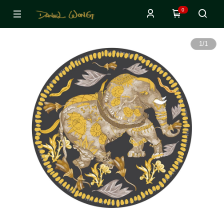
0
1
/
1