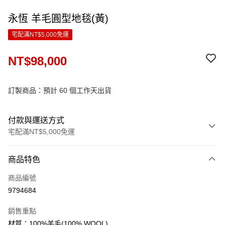
永恆 羊毛圓型地毯(黃)
宅配滿NT$5,000免運
NT$98,000
訂製商品：預計 60 個工作天出貨
付款與運送方式
宅配滿NT$5,000免運
付款方式
商品特色
信用卡一次付款
商品編號
LINE Pay
9794684
Apple Pay
銷售重點
ATM付款
材質：100%羊毛(100% WOOL)