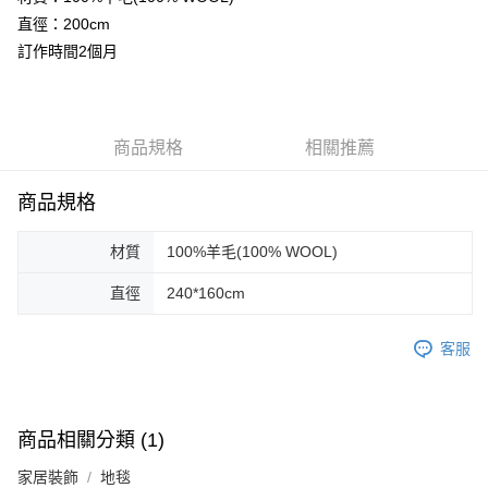
直徑：200cm
運送方式
訂作時間2個月
宅配
每筆NT$80，滿NT$5,000(含以上)免運費
商品規格
相關推薦
宅配(外島)
每筆NT$120，滿NT$5,000(含以上)免運費
商品規格
材質
100%羊毛(100% WOOL)
直徑
240*160cm
客服
商品相關分類 (1)
家居裝飾
地毯