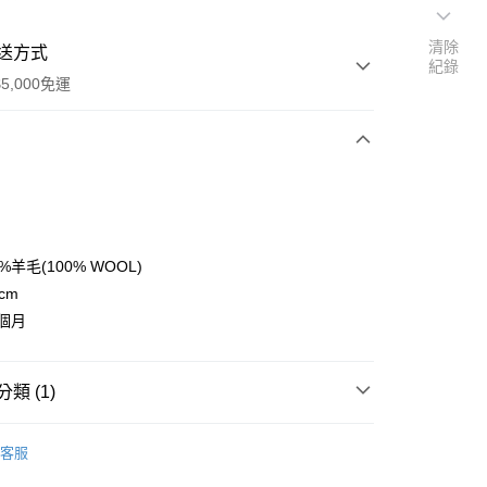
清除
送方式
紀錄
5,000免運
次付款
%羊毛(100% WOOL)
cm
個月
類 (1)
地毯
0，滿NT$5,000(含以上)免運費
客服