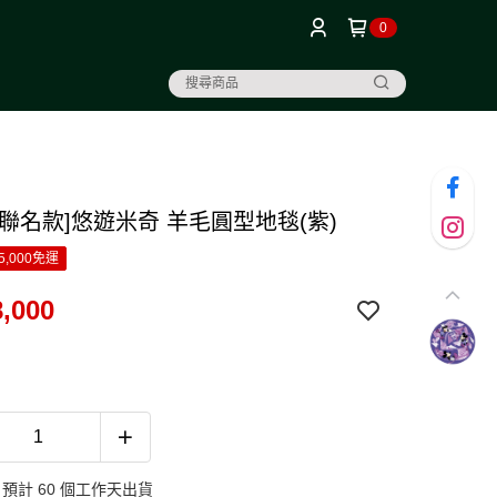
0
ney聯名款]悠遊米奇 羊毛圓型地毯(紫)
5,000免運
,000
預計 60 個工作天出貨