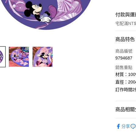
付款與運
宅配滿NT$
付款方式
商品特色
信用卡一
商品編號
9794687
LINE Pay
銷售重點
Apple Pay
材質：100
直徑：200
ATM付款
訂作時間2
運送方式
商品相關分
宅配
家居裝飾
每筆NT$8
分享
宅配(外島)