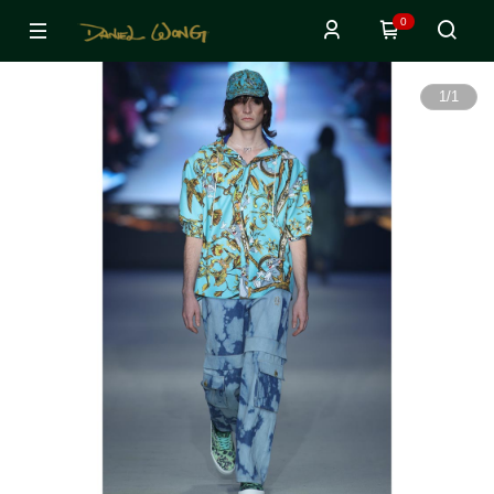
0
1
/
1